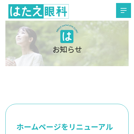
Skip
ホーム
to
お知らせ
content
院内掲示物
お知らせ
治療のご案内
日帰り白内障手術
加齢黄斑変性症
当院紹介
診療案内
院長挨拶
ホームページをリニューアル
交通案内