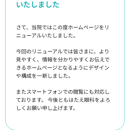
いたしました
はたえコンタクト
さて、当院ではこの度ホームページをリ
コンタクトレンズ
ニューアルいたしました。
めがね
今回のリニューアルでは皆さまに、より
見やすく、情報を分かりやすくお伝えで
よくある質問
きるホームページとなるようにデザイン
日帰り白内障手術について
や構成を一新しました。
加齢黄斑変性症について
またスマートフォンでの閲覧にも対応し
緑内障について
ております。 今後ともはたえ眼科をよろ
しくお願い申し上げます。
近視について
めがねについて